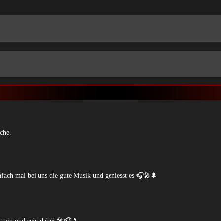
che.
fach mal bei uns die gute Musik und geniesst es 🎧🎤🌲
t ein und seid dabei 🎤🎧🎵