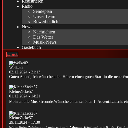
Registrieren
Radio
Sendeplan
Unser Team
Bewerbe dich!
News
Nachrichten
Das Wetter
Musik-News
Gästebuch
zurück
Wolke82
02.12.2024 - 21:13
Guten Abend, Ich wünsche allen Hörern einen guten Start in die neue Wo
KleineZicke57
01.12.2024 - 14:21
Moin an alle Musikfreunde,Wünsche einen schönen 1. Advent.Lauscht ein
KleineZicke57
29.11.2024 - 17:30
Moin liebe Zuhörer,auf geht es ins 1.Advents-Weekend mit Euch. Schalte