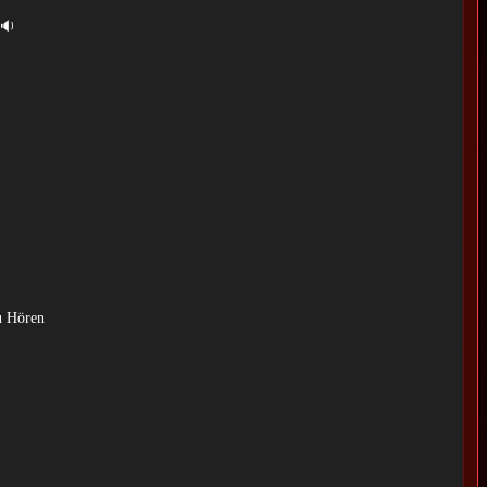
🔉
u Hören