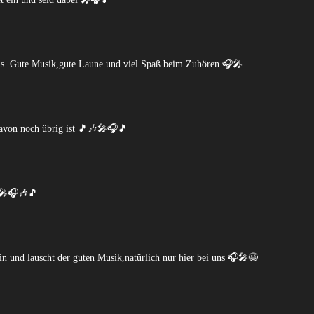
uns. Gute Musik,gute Laune und viel Spaß beim Zuhören 🎧🎤
davon noch übrig ist 🎵🎶🎤🎧🎵
🎤🎧🎶🎵
ein und lauscht der guten Musik,natürlich nur hier bei uns 🎧🎤😉